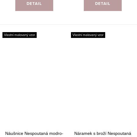
DETAIL
DETAIL
Vlastní malovaný vzor
Vlastní malovaný vzor
Náušnice Nespoutaná modro-
Náramek s broží Nespoutaná