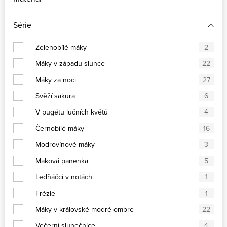
Série
Zelenobílé máky
2
Máky v západu slunce
22
Máky za noci
27
Svěží sakura
6
V pugétu lučních květů
4
Černobílé máky
16
Modrovínové máky
3
Maková panenka
5
Ledňáčci v notách
1
Frézie
1
Máky v královské modré ombre
22
Večerní slunečnice
4