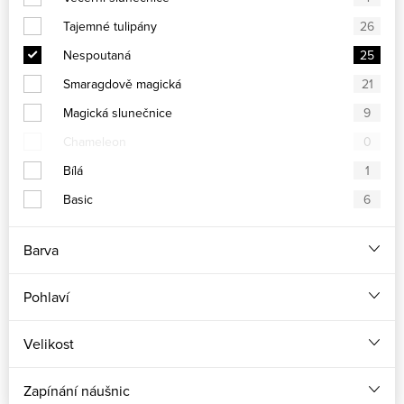
Tajemné tulipány
26
Nespoutaná
25
Smaragdově magická
21
Magická slunečnice
9
Chameleon
0
Bílá
1
Basic
6
Barva
Pohlaví
Velikost
Zapínání náušnic