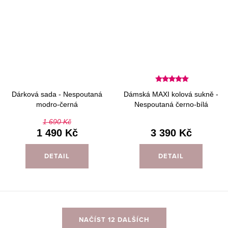
Dárková sada - Nespoutaná
Dámská MAXI kolová sukně -
modro-černá
Nespoutaná černo-bílá
1 690 Kč
1 490 Kč
3 390 Kč
DETAIL
DETAIL
O
NAČÍST 12 DALŠÍCH
v