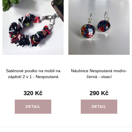
Saténové poutko na mobil na
Náušnice Nespoutaná modro-
zápěstí 2 v 1 - Nespoutaná
černá - visací
černo-bílá
320 Kč
290 Kč
DETAIL
DETAIL