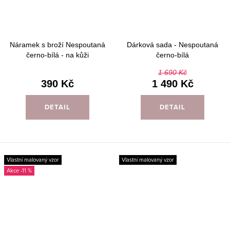
Náramek s broží Nespoutaná
Dárková sada - Nespoutaná
černo-bílá - na kůži
černo-bílá
1 690 Kč
390 Kč
1 490 Kč
DETAIL
DETAIL
Vlastní malovaný vzor
Vlastní malovaný vzor
-11 %