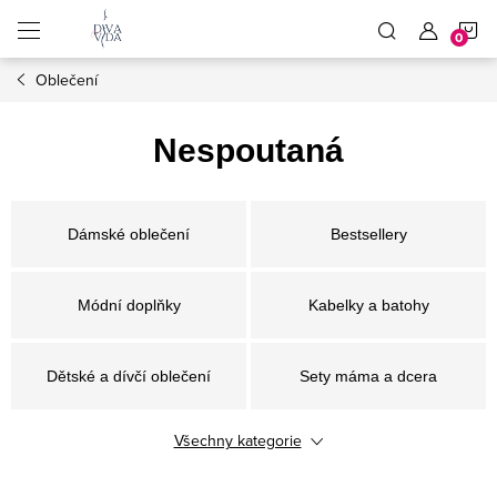
Přejít
N
na
obsah
Oblečení
K
Nespoutaná
Dámské oblečení
Bestsellery
Módní doplňky
Kabelky a batohy
Dětské a dívčí oblečení
Sety máma a dcera
Všechny kategorie
Ušetři