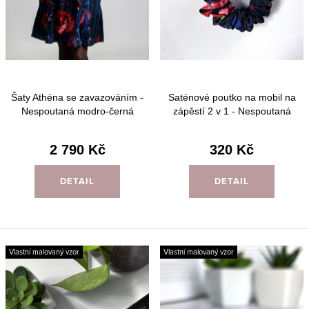
k
u
t
k
ů
t
ů
Šaty Athéna se zavazováním -
Saténové poutko na mobil na
Nespoutaná modro-černá
zápěstí 2 v 1 - Nespoutaná
modro-černá
2 790 Kč
320 Kč
DETAIL
DETAIL
Vlastní malovaný vzor
Vlastní malovaný vzor