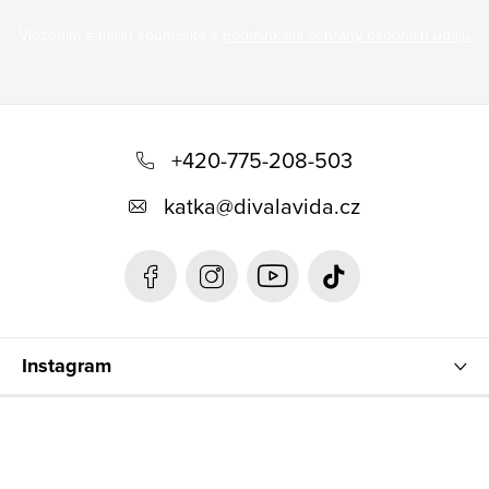
Vložením e-mailu souhlasíte s
podmínkami ochrany osobních údajů
Z
á
+420-775-208-503
p
katka
@
divalavida.cz
a
t
í
Instagram