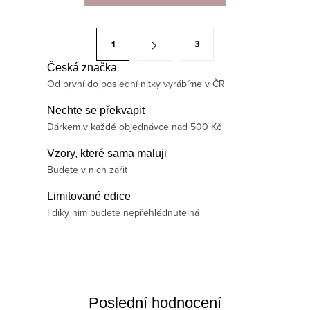
l
á
S
1
3
d
t
a
Česká značka
r
Od první do poslední nitky vyrábíme v ČR
c
á
í
n
Nechte se překvapit
p
Dárkem v každé objednávce nad 500 Kč
k
r
o
Vzory, které sama maluji
v
v
Budete v nich zářit
k
á
y
Limitované edice
n
v
I díky nim budete nepřehlédnutelná
í
ý
p
i
s
Poslední hodnocení
u