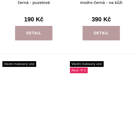
černá - puzetové
modro-černá - na kůži
190 Kč
390 Kč
DETAIL
DETAIL
Vlastní malovaný vzor
Vlastní malovaný vzor
-11 %