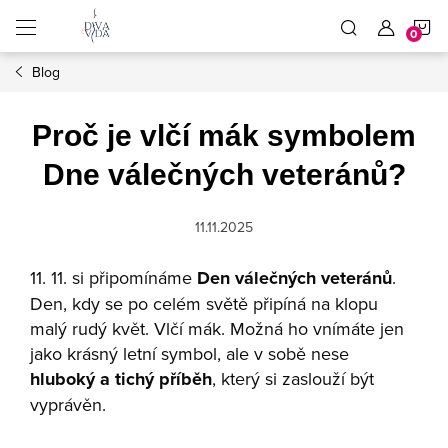
Přejít
N
na
obsah
Blog
K
Proč je vlčí mák symbolem
Dne válečných veteránů?
11.11.2025
11. 11. si připomínáme
Den válečných veteránů
.
Den, kdy se po celém světě připíná na klopu
malý rudý květ. Vlčí mák. Možná ho vnímáte jen
jako krásný letní symbol, ale v sobě nese
hluboký a tichý příběh
, který si zaslouží být
vyprávěn.