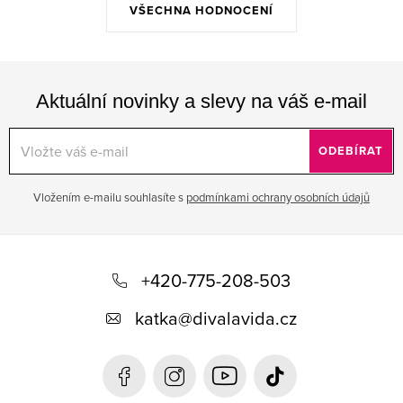
VŠECHNA HODNOCENÍ
Aktuální novinky a slevy na váš e-mail
ODEBÍRAT
Vložením e-mailu souhlasíte s
podmínkami ochrany osobních údajů
Z
á
+420-775-208-503
p
katka
@
divalavida.cz
a
t
í