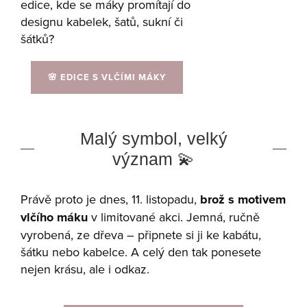
edice, kde se máky promítají do
designu kabelek, šatů, sukní či
šátků?
🌸 EDICE S VLČÍMI MÁKY
Malý symbol, velký
význam 💫
Právě proto je dnes, 11. listopadu,
brož s motivem
vlčího máku
v limitované akci. Jemná, ručně
vyrobená, ze dřeva – připnete si ji ke kabátu,
šátku nebo kabelce. A celý den tak ponesete
nejen krásu, ale i odkaz.