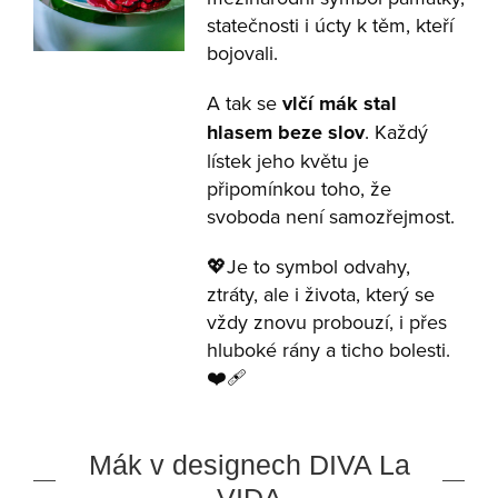
statečnosti i úcty k těm, kteří
bojovali.
A tak se
vlčí mák stal
hlasem beze slov
. Každý
lístek jeho květu je
připomínkou toho, že
svoboda není samozřejmost.
💖Je to symbol odvahy,
ztráty, ale i života, který se
vždy znovu probouzí, i přes
hluboké rány a ticho bolesti.
❤️‍🩹
Mák v designech DIVA La
VIDA