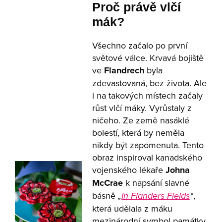
Proč právě vlčí
mák?
Všechno začalo po první
světové válce. Krvavá bojiště
ve
Flandrech
byla
zdevastovaná, bez života. Ale
i na takových místech začaly
růst vlčí máky. Vyrůstaly z
ničeho. Ze země nasáklé
bolestí, která by neměla
nikdy být zapomenuta. Tento
obraz inspiroval kanadského
vojenského lékaře
Johna
McCrae
k napsání slavné
básně
„
In Flanders Fields
“
,
která udělala z máku
mezinárodní symbol památky,