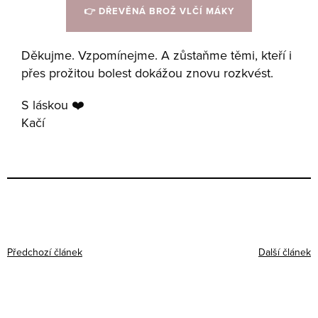
👉 DŘEVĚNÁ BROŽ VLČÍ MÁKY
Děkujme. Vzpomínejme. A zůstaňme těmi, kteří i
přes prožitou bolest dokážou znovu rozkvést.
️S láskou ❤️
Kačí
Předchozí článek
Další článek