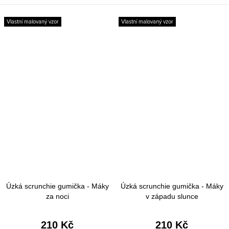
Vlastní malovaný vzor
Vlastní malovaný vzor
Úzká scrunchie gumička - Máky
Úzká scrunchie gumička - Máky
za noci
v západu slunce
210 Kč
210 Kč