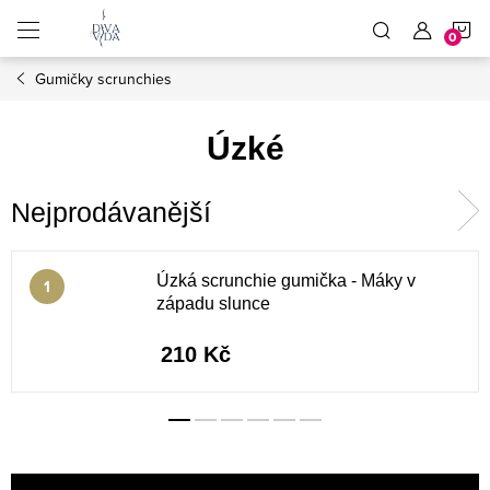
Přejít
N
na
obsah
Gumičky scrunchies
K
Úzké
Nejprodávanější
Úzká scrunchie gumička - Máky v
západu slunce
210 Kč