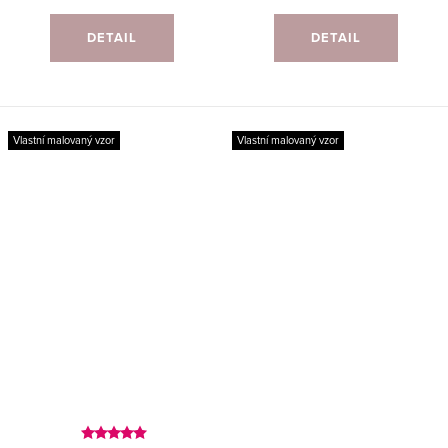
DETAIL
DETAIL
Vlastní malovaný vzor
Vlastní malovaný vzor