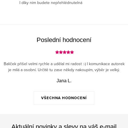
p
I díky nim budete nepřehlédnutelná
r
v
k
y
v
Poslední hodnocení
ý
p
i
Balíček přišel velmi rychle a udělal mi radost :-) I komunikace autorek
s
je milá a osobní. Určitě tu zase někdy nakoupím, výběr je velký.
u
Jana L.
VŠECHNA HODNOCENÍ
Aktuální novinky a slevy na váš e-mail