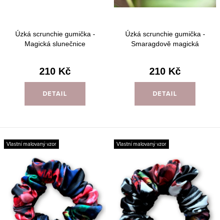
ů
t
ů
Úzká scrunchie gumička -
Úzká scrunchie gumička -
Magická slunečnice
Smaragdově magická
210 Kč
210 Kč
DETAIL
DETAIL
Vlastní malovaný vzor
Vlastní malovaný vzor