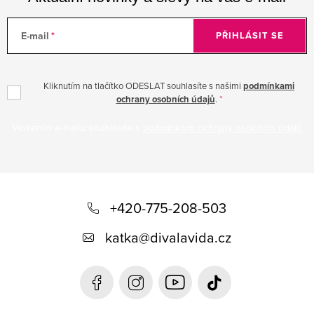
E-mail
PŘIHLÁSIT SE
Kliknutím na tlačítko ODESLAT souhlasíte s našimi
podmínkami
ochrany osobních údajů
.
Vložením e-mailu souhlasíte s
podmínkami ochrany osobních údajů
Z
á
+420-775-208-503
p
katka
@
divalavida.cz
a
t
í