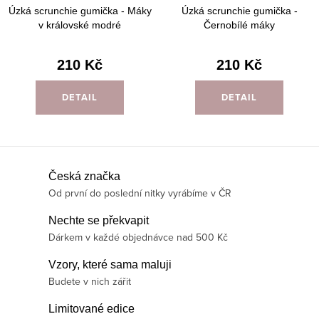
Úzká scrunchie gumička - Máky
Úzká scrunchie gumička -
v královské modré
Černobílé máky
210 Kč
210 Kč
DETAIL
DETAIL
O
Česká značka
Od první do poslední nitky vyrábíme v ČR
v
l
Nechte se překvapit
á
Dárkem v každé objednávce nad 500 Kč
d
Vzory, které sama maluji
a
Budete v nich zářit
c
í
Limitované edice