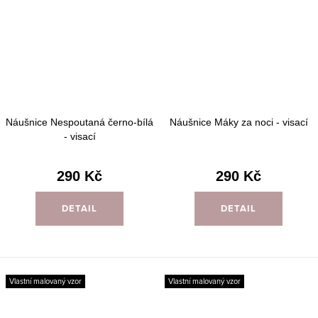
Náušnice Nespoutaná černo-bílá
Náušnice Máky za noci - visací
- visací
290 Kč
290 Kč
DETAIL
DETAIL
Vlastní malovaný vzor
Vlastní malovaný vzor