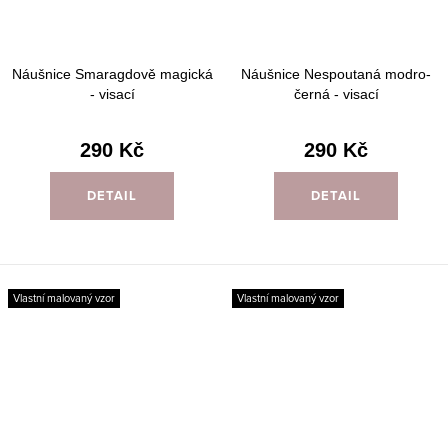
Náušnice Smaragdově magická
Náušnice Nespoutaná modro-
- visací
černá - visací
290 Kč
290 Kč
DETAIL
DETAIL
Vlastní malovaný vzor
Vlastní malovaný vzor