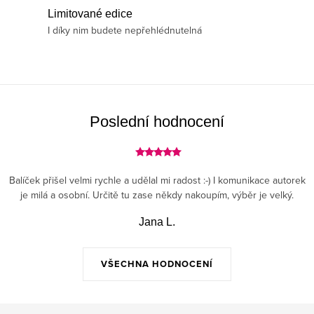
á
y
Limitované edice
n
v
I díky nim budete nepřehlédnutelná
í
ý
p
i
s
Poslední hodnocení
u
Balíček přišel velmi rychle a udělal mi radost :-) I komunikace autorek
je milá a osobní. Určitě tu zase někdy nakoupím, výběr je velký.
Jana L.
VŠECHNA HODNOCENÍ