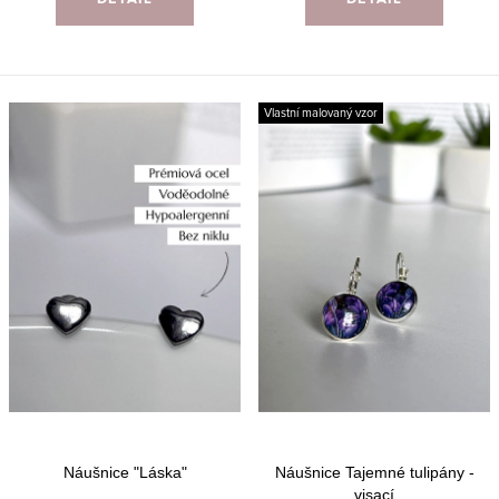
Vlastní malovaný vzor
Náušnice "Láska"
Náušnice Tajemné tulipány -
visací