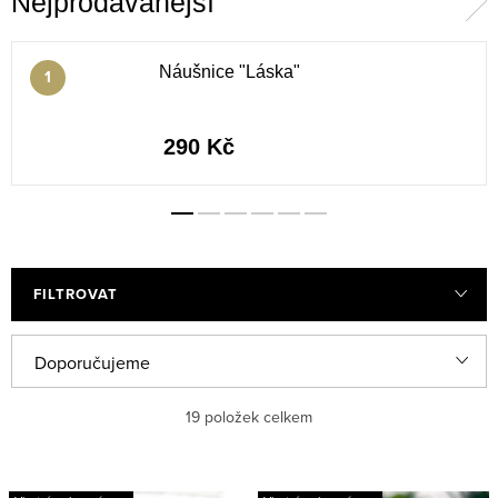
Nejprodávanější
Náušnice "Láska"
290 Kč
FILTROVAT
V
Ř
Doporučujeme
ý
a
Nejlevnější
19
položek celkem
p
z
i
e
Nejdražší