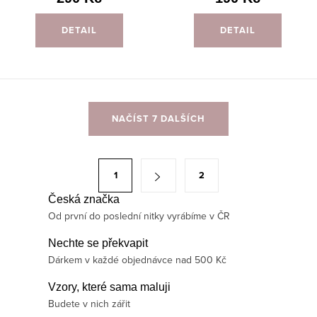
DETAIL
DETAIL
O
NAČÍST 7 DALŠÍCH
v
l
á
S
1
2
d
t
a
Česká značka
r
Od první do poslední nitky vyrábíme v ČR
c
á
í
n
Nechte se překvapit
p
Dárkem v každé objednávce nad 500 Kč
k
r
o
Vzory, které sama maluji
v
v
Budete v nich zářit
k