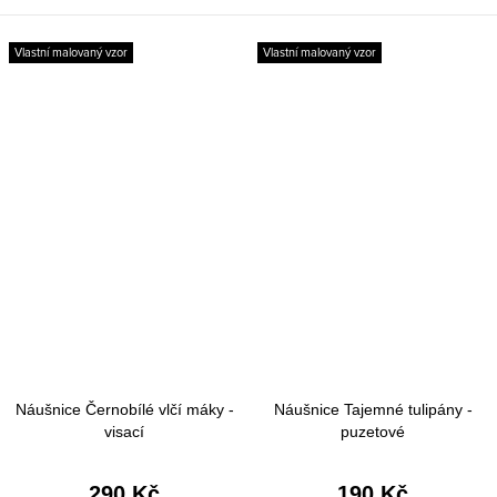
Vlastní malovaný vzor
Vlastní malovaný vzor
Náušnice Černobílé vlčí máky -
Náušnice Tajemné tulipány -
visací
puzetové
290 Kč
190 Kč