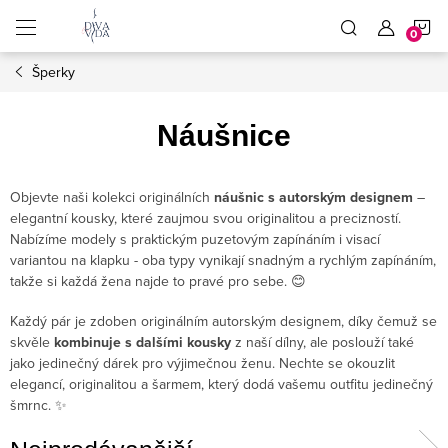
Přejít
N
na
obsah
Šperky
K
Náušnice
Objevte naši kolekci originálních
náušnic s autorským designem
–
elegantní kousky, které zaujmou svou originalitou a precizností.
Nabízíme modely s praktickým puzetovým zapínáním i visací
variantou na klapku - oba typy vynikají snadným a rychlým zapínáním,
takže si každá žena najde to pravé pro sebe. 😊
Každý pár je zdoben originálním autorským designem, díky čemuž se
skvěle
kombinuje s dalšími kousky
z naší dílny, ale poslouží také
jako jedinečný dárek pro výjimečnou ženu. Nechte se okouzlit
elegancí, originalitou a šarmem, který dodá vašemu outfitu jedinečný
šmrnc. ✨