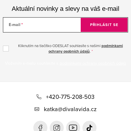
Aktuální novinky a slevy na váš e-mail
E-mail
PŘIHLÁSIT SE
Kliknutím na tlačítko ODESLAT souhlasíte s našimi
podmínkami
ochrany osobních údajů
.
Vložením e-mailu souhlasíte s
podmínkami ochrany osobních údajů
Z
á
+420-775-208-503
p
katka
@
divalavida.cz
a
t