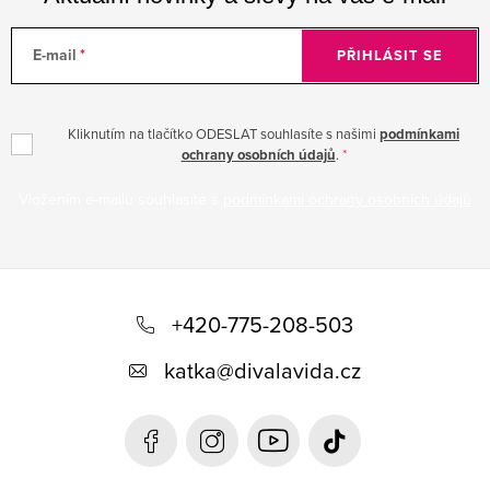
E-mail
PŘIHLÁSIT SE
Kliknutím na tlačítko ODESLAT souhlasíte s našimi
podmínkami
ochrany osobních údajů
.
Vložením e-mailu souhlasíte s
podmínkami ochrany osobních údajů
Z
á
+420-775-208-503
p
katka
@
divalavida.cz
a
t
í