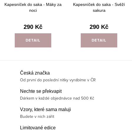
Kapesníček do saka - Máky za
Kapesníček do saka - Svěží
noci
sakura
290 Kč
290 Kč
DETAIL
DETAIL
O
Česká značka
Od první do poslední nitky vyrábíme v ČR
v
l
Nechte se překvapit
á
Dárkem v každé objednávce nad 500 Kč
d
Vzory, které sama maluji
a
Budete v nich zářit
c
í
Limitované edice