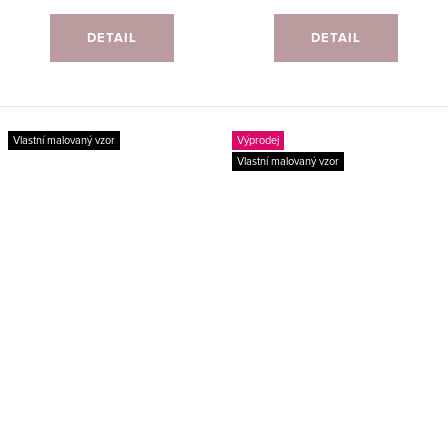
DETAIL
DETAIL
Vlastní malovaný vzor
Výprodej
Vlastní malovaný vzor