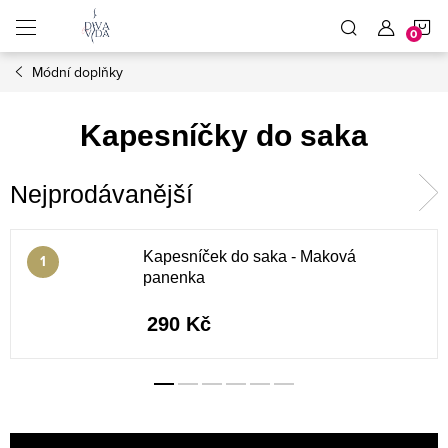
Přejít
N
na
obsah
Módní doplňky
K
Kapesníčky do saka
Nejprodávanější
Kapesníček do saka - Maková
panenka
290 Kč