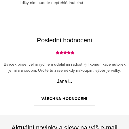
p
I díky nim budete nepřehlédnutelná
r
v
k
y
v
Poslední hodnocení
ý
p
i
Balíček přišel velmi rychle a udělal mi radost :-) I komunikace autorek
s
je milá a osobní. Určitě tu zase někdy nakoupím, výběr je velký.
u
Jana L.
VŠECHNA HODNOCENÍ
Aktuální novinky a slevy na váš e-mail