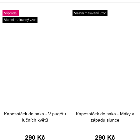
Výprodej
Vlastní malovaný vzor
Vlastní malovaný vzor
Kapesníček do saka - V pugétu
Kapesníček do saka - Máky v
lučních květů
západu slunce
290 Kč
290 Kč