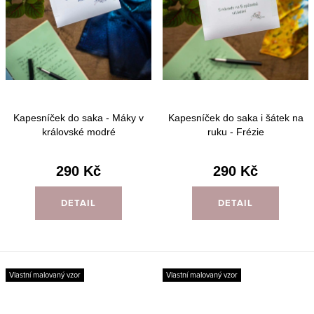
Kapesníček do saka - Máky v
Kapesníček do saka i šátek na
královské modré
ruku - Frézie
290 Kč
290 Kč
DETAIL
DETAIL
Vlastní malovaný vzor
Vlastní malovaný vzor