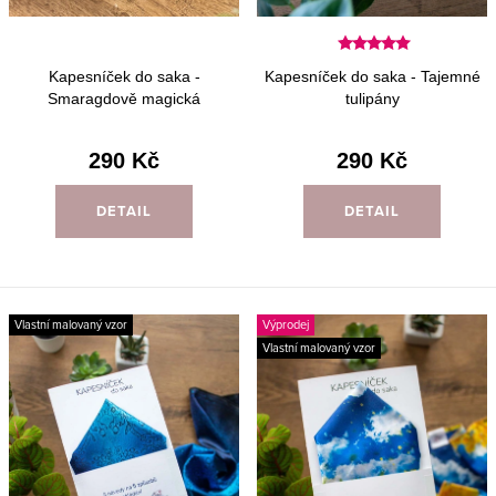
ů
t
ů
Kapesníček do saka -
Kapesníček do saka - Tajemné
Smaragdově magická
tulipány
290 Kč
290 Kč
DETAIL
DETAIL
Vlastní malovaný vzor
Výprodej
Vlastní malovaný vzor