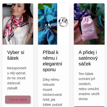
Vyber si
Přibal k
A přidej i
šátek
němu i
saténový
elegantní
sáček
Nezapomeň
sponu
u něj vybrat,
Ten šátek
že ho chceš
ochrání při
Díky němu
dárkově
cestách,
nebude
zabalit
nebo umožní
muset
snadno uložit
obdarovaná
doma
řešit, jak
Vybrat šátek
šátek uvázat