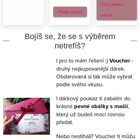
Chci přidat i
Přidat sponu
sáček
Bojíš se, že se s výběrem
netrefíš?
I pro to mám řešení ;)
Voucher
-
druhý nejkupovanější dárek.
Obdarovaná si tak může vybrat
podle svého vkusu.
I dárkový poukaz ti zabalím do
krásné
pevné obálky s mašlí
,
který už budeš moci rovnou
předat.
Nebo nestíháš? Voucher ti můžu