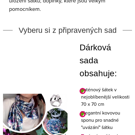
uložení šátku; doplňky, které jsou velkým
pomocníkem.
Vyberu si z připravených sad
Dárková
sada
obsahuje:
Saténový šátek v
nejoblíbenější velikosti
70 x 70 cm
Elegantní kovovou
sponu pro snadné
"uvázání" šátku