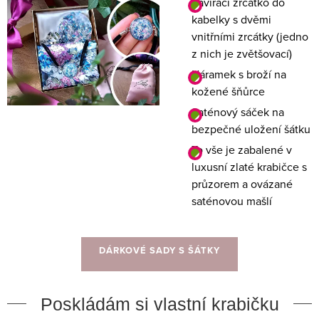
Zavírací zrcátko do
kabelky s dvěmi
vnitřními zrcátky (jedno
z nich je zvětšovací)
Náramek s broží na
kožené šňůrce
Saténový sáček na
bezpečné uložení šátku
To vše je zabalené v
luxusní zlaté krabičce s
průzorem a ovázané
saténovou mašlí
DÁRKOVÉ SADY S ŠÁTKY
Poskládám si vlastní krabičku