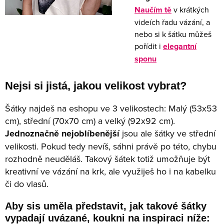
Naučím tě
v krátkých
videích řadu vázání, a
nebo si k šátku můžeš
pořídit i
elegantní
sponu
Nejsi si jistá, jakou velikost vybrat?
Šátky najdeš na eshopu ve 3 velikostech: Malý (53x53
cm), střední (70x70 cm) a velký (92x92 cm).
Jednoznačně nejoblíbenější
jsou ale šátky ve střední
velikosti. Pokud tedy nevíš, sáhni právě po této, chybu
rozhodně neuděláš. Takový šátek totiž umožňuje být
kreativní ve vázání na krk, ale využiješ ho i na kabelku
či do vlasů.
Aby sis uměla představit, jak takové šátky
vypadají uvázané, koukni na inspiraci níže: