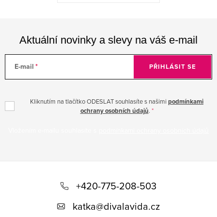
Aktuální novinky a slevy na váš e-mail
E-mail
PŘIHLÁSIT SE
Kliknutím na tlačítko ODESLAT souhlasíte s našimi
podmínkami
ochrany osobních údajů
.
Vložením e-mailu souhlasíte s
podmínkami ochrany osobních údajů
Z
á
+420-775-208-503
p
katka
@
divalavida.cz
a