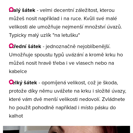
Malý šátek
- velmi decentní záležitost, kterou
můžeš nosit například i na ruce. Kvůli své malé
velikosti ale umožňuje nejmenší množství úvazů.
Typicky malý uzlík "na letušku"
Střední šátek
- jednoznačně nejoblíbenější.
Umožňuje spoustu typů uvázání a kromě krku ho
můžeš nosit hravě třeba i ve vlasech nebo na
kabelce
Velký šátek
- opomíjená velikost, což je škoda,
protože díky němu uvážete na krku i složité úvazy,
které vám dvě menší velikosti nedovolí. Zvládnete
ho použít pohodlně například i místo pásku do
kalhot