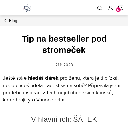
Přejít
N
na
obsah
Blog
K
Tip na bestseller pod
stromeček
21.11.2023
Ještě stále
hledáš dárek
pro ženu, která je ti blízká,
nebo chceš udělat radost sama sobě? Připravila jsem
pro tebe inspiraci z těch nejoblíbenějších kousků,
které hrají tyto Vánoce prim.
V hlavní roli: ŠÁTEK