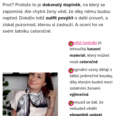
Proč? Protože to je
dokonalý doplněk
, na který se
zapomíná. Ale chytré ženy vědí, že díky němu budou
napřed. Dokáže totiž
outfit povýšit
o další úroveň, a
získat pozornost, kterou si zaslouží. A ocení ho ve
svém šatníku celoročně.
Umělé hedvábí
je
lehoučký
luxusní
materiál
, který můžeš
nosit
celoročně
Originální vzory dělají z
šátků jedinečné kousky,
díky kterým budeš mezi
ostatními ženami
výjimečná
Nemusíš se bát, že
nebudeš vědět
elegantně uvázat
.