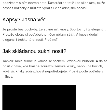
podzimem s ním nezmrznete. Kamarádí se totiž i se silonkami, takže
nasadit kozačky a můžete vyrazit i v chladnějším počasí.
Kapsy? Jasná věc
Je prostě bez pochyby, že sukně mít kapsy. Sportovní, i ta elegantní.
Protože občas si potřebujete něco někam strčit. A kapsy dodají
eleganci i trošku té drzosti. Proč ne?
Jak skládanou sukni nosit?
Jakkoli! Tahle sukně je kámoš se sáčkem i džínovou bundou. A dá se
nosit v pase, kde krásně zdůrazní ženské křivky, nebo i na bocích,
když víc křivky zdůrazňovat nepotřebujete. Prostě podle potřeby a
nálady.