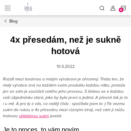
Přejít
N
na
obsah
Blog
K
4x přesedám, než je sukně
hotová
10.5.2022
Rozdíl mezi továrnou a malým výrobcem je ohromný. Třeba ten, že
malý výrobce zná na každém svém produktu každou nitku, protože
jen on sám je součástí celého jeho procesu. S láskou se o každou
vaši objednávku stará, jako by byla první a jediná. A přesně tak je to
i u mě. A pro ty z vás, co raději čísla - spočítala jsem to :) 11x vezmu
sukni do rukou a 4x přesednu mezi různými stroji, než vám ji můžu
hotovou
skládanou sukni
poslat.
Je to proces, to vám povím