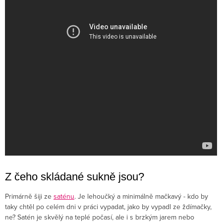
Z čeho skládané sukně jsou?
Primárně šiji ze
saténu
. Je lehoučký a minimálně mačkavý - kdo by
taky chtěl po celém dni v práci vypadat, jako by vypadl ze ždímačky,
ne? Satén je skvělý na teplé počasí, ale i s brzkým jarem nebo