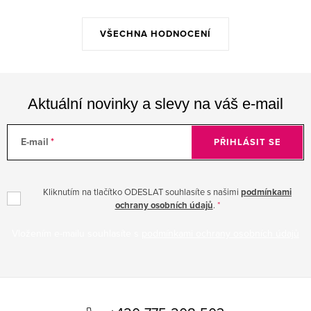
VŠECHNA HODNOCENÍ
Aktuální novinky a slevy na váš e-mail
E-mail
PŘIHLÁSIT SE
Kliknutím na tlačítko ODESLAT souhlasíte s našimi
podmínkami
ochrany osobních údajů
.
Vložením e-mailu souhlasíte s
podmínkami ochrany osobních údajů
Z