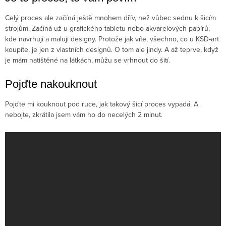
Celý proces ale začíná ještě mnohem dřív, než vůbec sednu k šicím
strojům. Začíná už u grafického tabletu nebo akvarelových papírů,
kde navrhuji a maluji designy. Protože jak víte, všechno, co u KSD-art
koupíte, je jen z vlastních designů. O tom ale jindy. A až teprve, když
je mám natištěné na látkách, můžu se vrhnout do šití.
Pojďte nakouknout
Pojďte mi kouknout pod ruce, jak takový šicí proces vypadá. A
nebojte, zkrátila jsem vám ho do necelých 2 minut.