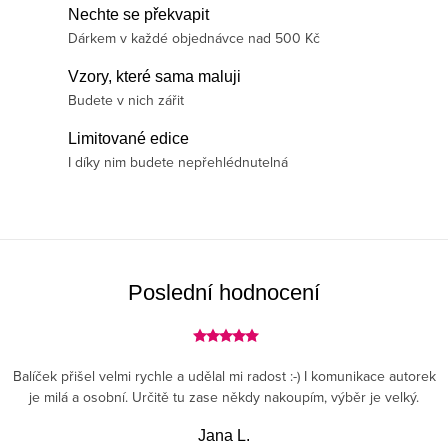
l
Nechte se překvapit
á
Dárkem v každé objednávce nad 500 Kč
d
Vzory, které sama maluji
a
Budete v nich zářit
c
í
Limitované edice
p
I díky nim budete nepřehlédnutelná
r
v
k
y
v
Poslední hodnocení
ý
p
i
Balíček přišel velmi rychle a udělal mi radost :-) I komunikace autorek
s
je milá a osobní. Určitě tu zase někdy nakoupím, výběr je velký.
u
Jana L.