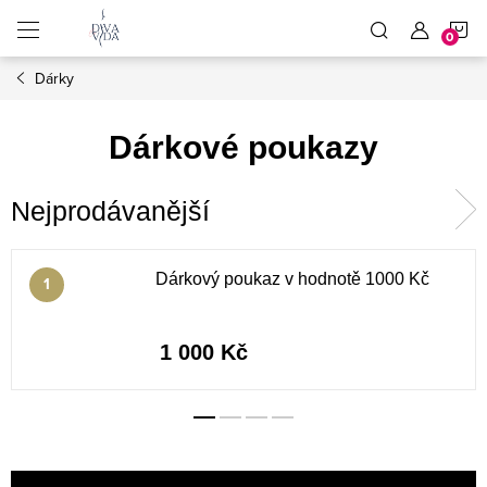
Přejít
N
na
obsah
Dárky
K
Dárkové poukazy
Nejprodávanější
Dárkový poukaz v hodnotě 1000 Kč
1 000 Kč