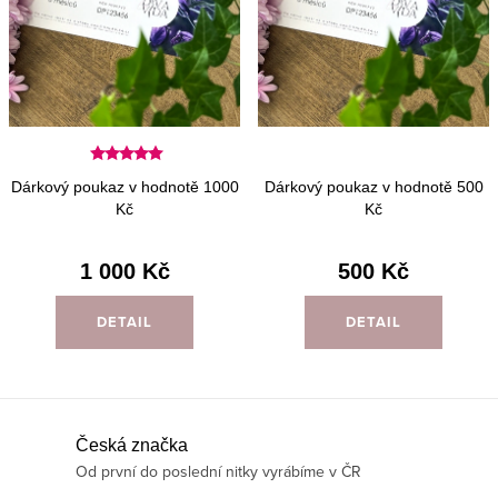
Dárkový poukaz v hodnotě 1000
Dárkový poukaz v hodnotě 500
Kč
Kč
1 000 Kč
500 Kč
DETAIL
DETAIL
O
Česká značka
Od první do poslední nitky vyrábíme v ČR
v