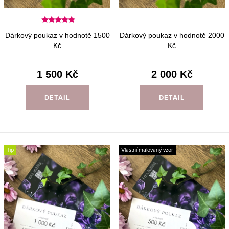
ů
t
ů
Dárkový poukaz v hodnotě 1500
Dárkový poukaz v hodnotě 2000
Kč
Kč
1 500 Kč
2 000 Kč
DETAIL
DETAIL
Tip
Vlastní malovaný vzor