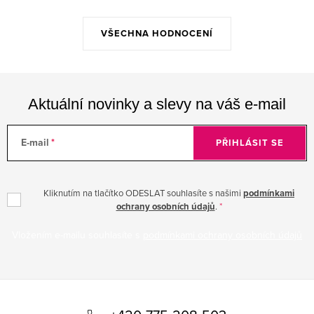
VŠECHNA HODNOCENÍ
Aktuální novinky a slevy na váš e-mail
E-mail
PŘIHLÁSIT SE
Kliknutím na tlačítko ODESLAT souhlasíte s našimi
podmínkami
ochrany osobních údajů
.
Vložením e-mailu souhlasíte s
podmínkami ochrany osobních údajů
Z
á