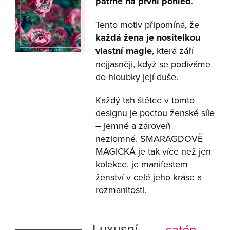
patrné na první pohled
.
Tento motiv připomíná, že
každá žena je nositelkou
vlastní magie
, která září
nejjasněji, když se podíváme
do hloubky její duše.
Každý tah štětce v tomto
designu je poctou ženské síle
– jemné a zároveň
nezlomné. SMARAGDOVĚ
MAGICKÁ je tak více než jen
kolekce, je manifestem
ženství v celé jeho kráse a
rozmanitosti.
satén
Luxusní