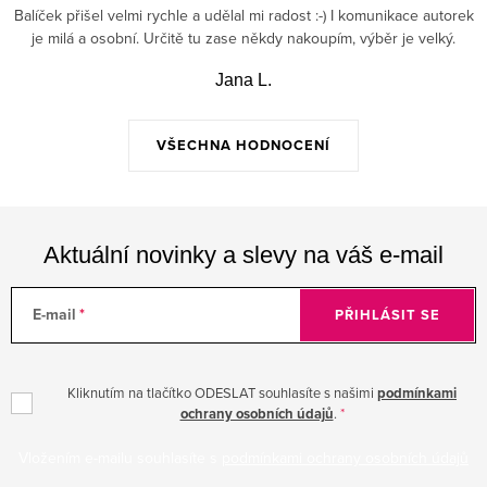
Balíček přišel velmi rychle a udělal mi radost :-) I komunikace autorek
je milá a osobní. Určitě tu zase někdy nakoupím, výběr je velký.
Jana L.
VŠECHNA HODNOCENÍ
Aktuální novinky a slevy na váš e-mail
E-mail
PŘIHLÁSIT SE
Kliknutím na tlačítko ODESLAT souhlasíte s našimi
podmínkami
ochrany osobních údajů
.
Vložením e-mailu souhlasíte s
podmínkami ochrany osobních údajů