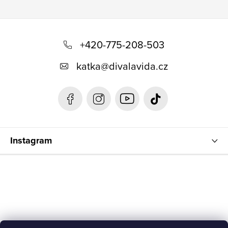
Z
á
+420-775-208-503
p
katka
@
divalavida.cz
a
t
í
Instagram