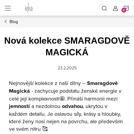
Přejít
N
na
obsah
Blog
K
Nová kolekce SMARAGDOVĚ
MAGICKÁ
23.2.2025
Nejnovější kolekce z naší dílny –
Smaragdově
Magická
- zachycuje podstatu ženské energie v
celé její komplexnosti🤩. Přináší harmonii mezi
jemností
a nezdolnou
odvahou
, ukrytou v
každém detailu. Je oslavou síly, krásy a hloubky,
které ženy nosí nejen na povrchu, ale především
ve svém nitru 🥰