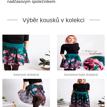
nadčasovým společníkem.
Výběr kousků v kolekci
Saténová skládaná
Sametová teplá skládaná