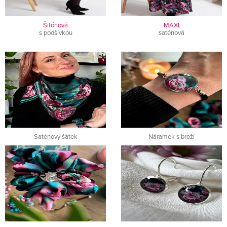
Šifónová
MAXI
s podšívkou
saténová
Saténový šátek
Náramek s broží