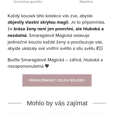
Scrunchies gumička
Náušnice
Každý kousek této kolekce vás zve, abyste
objevily
vlastní skrytou magii
. Je to připomínka,
že
krása ženy není jen povrchní, ale hluboká a
nezdolná
. Smaragdově Magická oslavuje
jedinečné kouzlo každé ženy a povzbuzuje vás,
abyste ukázaly své vnitřní světlo a sílu světu 💃🏻
Buďte Smaragdově Magická – zářivá, hluboká a
nezapomenutelná 💖
PROHLÉDNOUT CELOU KOLEKCI
Mohlo by vás zajímat