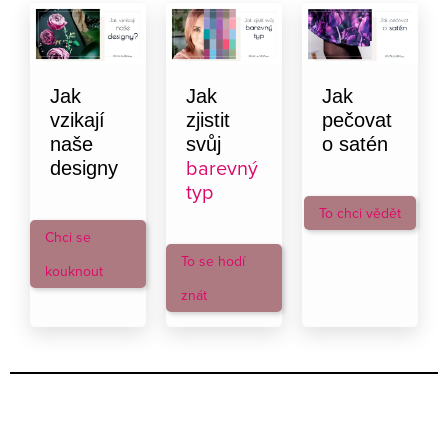
Jak
Jak
Jak
vzikají
zjistit
pečovat
naše
svůj
o satén
barevný
designy
typ
To chci vědět
Chci se
To se hodí
kouknout
znát