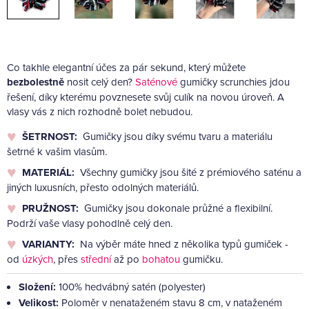
Co takhle elegantní účes za pár sekund, který můžete
bezbolestně
nosit celý den?
Saténové
gumičky scrunchies jdou
řešení, díky kterému povznesete svůj culík na novou úroveň. A
vlasy vás z nich rozhodně bolet nebudou.
ŠETRNOST:
Gumičky jsou díky svému tvaru a materiálu
šetrné k vašim vlasům.
MATERIÁL:
Všechny gumičky jsou šité z prémiového saténu a
jiných luxusních, přesto odolných materiálů.
PRUŽNOST:
Gumičky jsou dokonale průžné a flexibilní.
Podrží vaše vlasy pohodlně celý den.
VARIANTY:
Na výběr máte hned z několika typů gumiček -
od
úzkých
, přes
střední
až po
bohatou
gumičku.
Složení:
100% hedvábný satén (polyester)
Velikost:
Poloměr v nenataženém stavu 8 cm, v nataženém