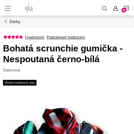
Přejít
N
na
obsah
Dárky
K
1 hodnocení
Podrobnosti hodnocení
Bohatá scrunchie gumička -
Nespoutaná černo-bílá
Saténová
Vlastní malovaný vzor