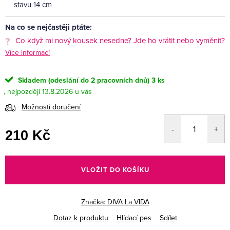
stavu 14 cm
Na co se nejčastěji ptáte:
Co když mi nový kousek nesedne? Jde ho vrátit nebo vyměnit?
Více informací
Skladem (odeslání do 2 pracovních dnů)
3 ks
13.8.2026
Možnosti doručení
210 Kč
Měrná
cena:
VLOŽIT DO KOŠÍKU
Značka:
DIVA La VIDA
Dotaz k produktu
Hlídací pes
Sdílet