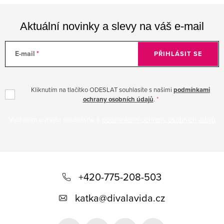
Aktuální novinky a slevy na váš e-mail
E-mail
PŘIHLÁSIT SE
Kliknutím na tlačítko ODESLAT souhlasíte s našimi
podmínkami
ochrany osobních údajů
.
Vložením e-mailu souhlasíte s
podmínkami ochrany osobních údajů
Z
á
+420-775-208-503
p
katka
@
divalavida.cz
a