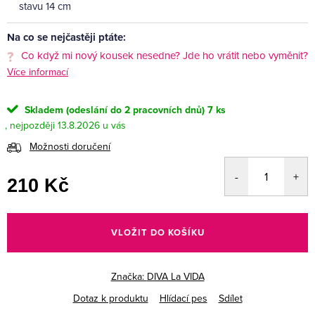
stavu 14 cm
Na co se nejčastěji ptáte:
Co když mi nový kousek nesedne? Jde ho vrátit nebo vyměnit?
Více informací
Skladem (odeslání do 2 pracovních dnů)
7 ks
13.8.2026
Možnosti doručení
210 Kč
Měrná
cena:
VLOŽIT DO KOŠÍKU
Značka:
DIVA La VIDA
Dotaz k produktu
Hlídací pes
Sdílet