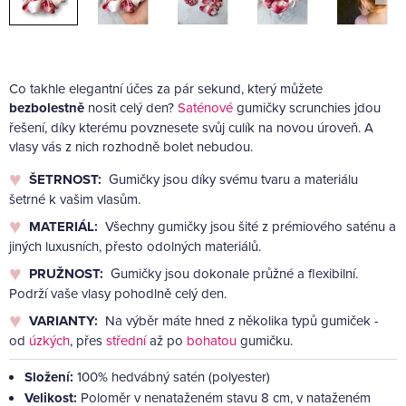
Co takhle elegantní účes za pár sekund, který můžete
bezbolestně
nosit celý den?
Saténové
gumičky scrunchies jdou
řešení, díky kterému povznesete svůj culík na novou úroveň. A
vlasy vás z nich rozhodně bolet nebudou.
ŠETRNOST:
Gumičky jsou díky svému tvaru a materiálu
šetrné k vašim vlasům.
MATERIÁL:
Všechny gumičky jsou šité z prémiového saténu a
jiných luxusních, přesto odolných materiálů.
PRUŽNOST:
Gumičky jsou dokonale průžné a flexibilní.
Podrží vaše vlasy pohodlně celý den.
VARIANTY:
Na výběr máte hned z několika typů gumiček -
od
úzkých
, přes
střední
až po
bohatou
gumičku.
Složení:
100% hedvábný satén (polyester)
Velikost:
Poloměr v nenataženém stavu 8 cm, v nataženém