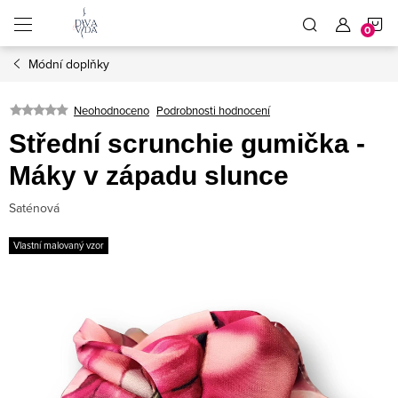
Přejít
N
na
obsah
Módní doplňky
K
Neohodnoceno
Podrobnosti hodnocení
Střední scrunchie gumička -
Máky v západu slunce
Saténová
Vlastní malovaný vzor