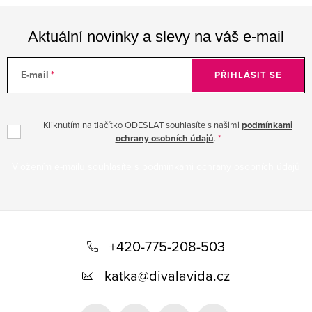
Aktuální novinky a slevy na váš e-mail
E-mail
PŘIHLÁSIT SE
Kliknutím na tlačítko ODESLAT souhlasíte s našimi
podmínkami
ochrany osobních údajů
.
Vložením e-mailu souhlasíte s
podmínkami ochrany osobních údajů
Z
á
+420-775-208-503
p
katka
@
divalavida.cz
a