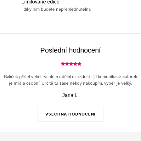
í
Limitované edice
p
I díky nim budete nepřehlédnutelná
r
v
k
y
v
Poslední hodnocení
ý
p
i
Balíček přišel velmi rychle a udělal mi radost :-) I komunikace autorek
s
je milá a osobní. Určitě tu zase někdy nakoupím, výběr je velký.
u
Jana L.
VŠECHNA HODNOCENÍ