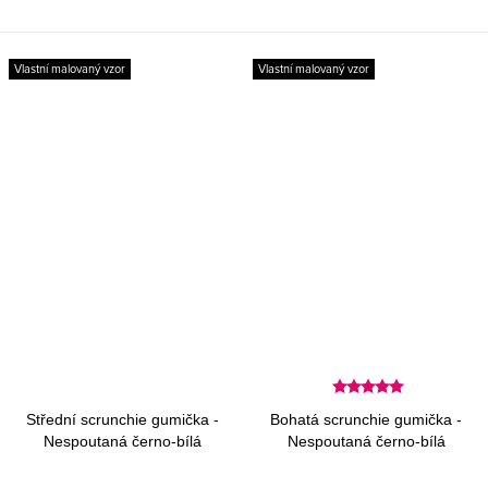
Vlastní malovaný vzor
Vlastní malovaný vzor
Střední scrunchie gumička -
Bohatá scrunchie gumička -
Nespoutaná černo-bílá
Nespoutaná černo-bílá