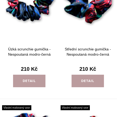
u
d
k
u
t
k
ů
t
ů
Úzká scrunchie gumička -
Střední scrunchie gumička -
Nespoutaná modro-černá
Nespoutaná modro-černá
210 Kč
210 Kč
DETAIL
DETAIL
Vlastní malovaný vzor
Vlastní malovaný vzor