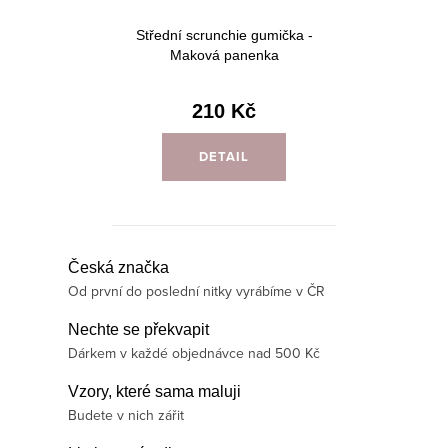
Střední scrunchie gumička -
Maková panenka
210 Kč
DETAIL
O
Česká značka
Od první do poslední nitky vyrábíme v ČR
v
l
Nechte se překvapit
á
Dárkem v každé objednávce nad 500 Kč
d
Vzory, které sama maluji
a
Budete v nich zářit
c