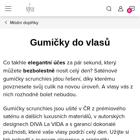
Přejít
N
na
obsah
Módní doplňky
K
Gumičky do vlasů
Co takhle
elegantní účes
za pár sekund, který
můžete
bezbolestně
nosit celý den? Saténové
gumičky scrunchies jdou řešení, díky kterému
povznesete svůj culík na novou úroveň. A vlasy vás z
nich rozhodně bolet nebudou.
Gumičky scrunchies jsou ušité v ČR z prémiového
saténu a dalších luxusních materiálů, v autorských
designech DIVA La VIDA a s garancí dokonalé
pružnosti, které vaše vlasy podrží celý den. Užijte si
tak pohodlí s puncem elegance a originality.