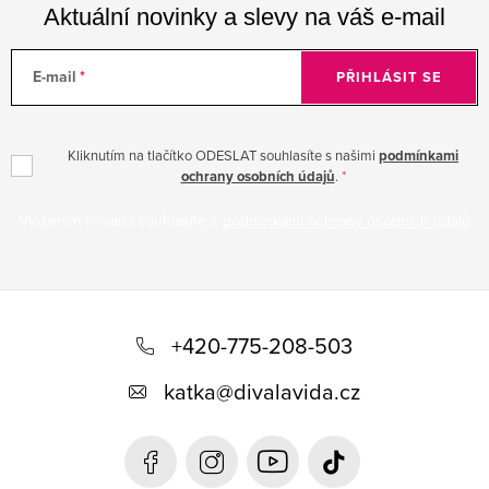
Aktuální novinky a slevy na váš e-mail
E-mail
PŘIHLÁSIT SE
Kliknutím na tlačítko ODESLAT souhlasíte s našimi
podmínkami
ochrany osobních údajů
.
Vložením e-mailu souhlasíte s
podmínkami ochrany osobních údajů
Z
á
+420-775-208-503
p
katka
@
divalavida.cz
a
t
í