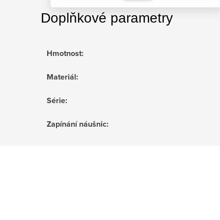
Doplňkové parametry
Hmotnost
:
Materiál
:
Série
:
Zapínání náušnic
: