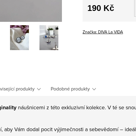
190 Kč
Měrná
cena:
Značka:
DIVA La VIDA
visející produkty
Podobné produkty
ginality
náušnicemi z této exkluzivní kolekce. V té se sno
í, aby Vám dodal pocit výjimečnosti a sebevědomí – ideál