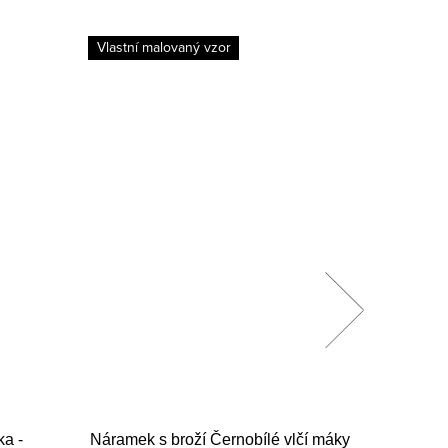
Vlastní malovaný vzor
Vlastní 
Bestselle
ka -
Náramek s broží Černobílé vlčí máky
Dámská 