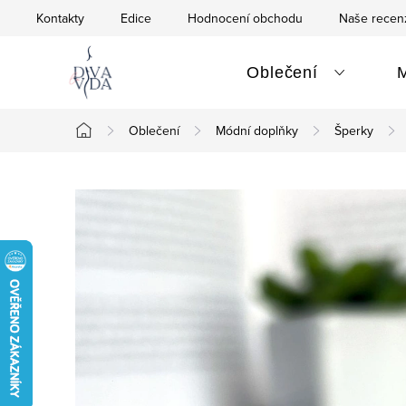
Přejít
Kontakty
Edice
Hodnocení obchodu
Naše recen
na
obsah
Oblečení
Oblečení
Módní doplňky
Šperky
Domů