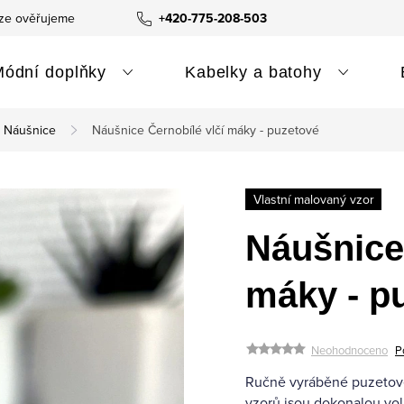
ze ověřujeme
+420-775-208-503
Módní doplňky
Kabelky a batohy
Náušnice
Náušnice Černobílé vlčí máky - puzetové
Vlastní malovaný vzor
Náušnice 
máky - p
Neohodnoceno
P
Ručně vyráběné puzetové
vzorů jsou dokonalou volb