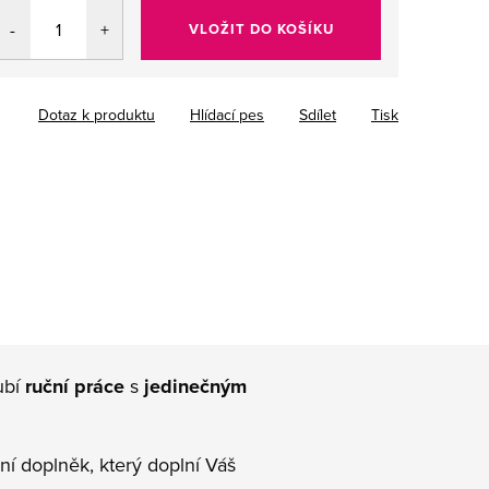
VLOŽIT DO KOŠÍKU
Dotaz k produktu
Hlídací pes
Sdílet
Tisk
ubí
ruční práce
s
jedinečným
ní doplněk, který doplní Váš