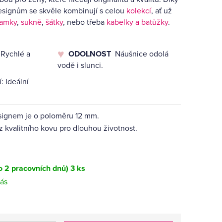
signům se skvěle kombinují s celou
kolekcí
, ať už
ramky
,
sukně
,
šátky
, nebo třeba
kabelky a batůžky
.
 Rychlé a
ODOLNOST
Náušnice odolá
vodě i slunci.
: Ideální
signem je o poloměru 12 mm.
 kvalitního kovu pro dlouhou životnost.
 2 pracovních dnů)
3 ks