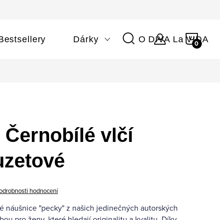
NÁKU
Bestsellery
Dárky
O DIVA La VIDA
KOŠÍ
Černobílé vlčí
uzetové
odrobnosti hodnocení
 náušnice "pecky" z našich jedinečných autorských
ou pro ženy, které hledají originalitu a kvalitu. Díky