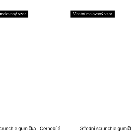
 malovaný vzor
Vlastní malovaný vzor
crunchie gumička - Černobílé
Střední scrunchie gumič