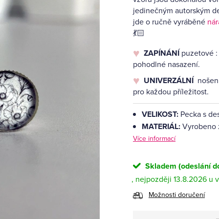
jedinečným autorským de
jde o ručně vyráběné
ná
💃🏻
ZAPÍNÁNÍ
puzetové
:
pohodlné nasazení.
UNIVERZÁLNÍ
nošení
pro každou příležitost.
VELIKOST:
Pecka s de
MATERIÁL:
Vyrobeno z
Více informací
Skladem (odeslání do
13.8.2026
Možnosti doručení