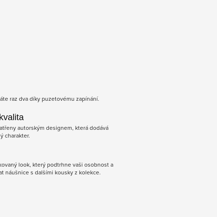
áte raz dva díky puzetovému zapínání.
valita
atřeny autorským designem, která dodává
ý charakter.
kovaný look, který podtrhne vaši osobnost a
at náušnice s dalšími kousky z kolekce.