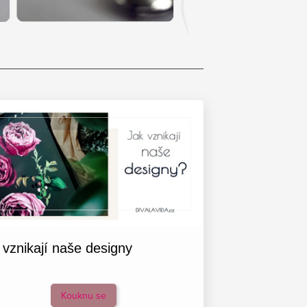
 vznikají naše designy
Kouknu se