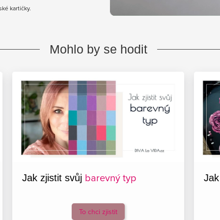
ké kartičky.
Mohlo by se hodit
barevný typ
Jak zjistit svůj
Jak
To chci zjistit