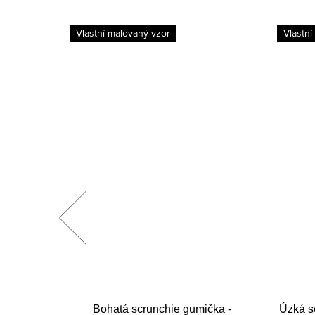
Vlastní malovaný vzor
Vlastní
áky
Bohatá scrunchie gumička -
Úzká s