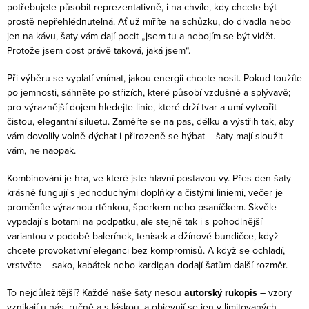
potřebujete působit reprezentativně, i na chvíle, kdy chcete být
p
prostě nepřehlédnutelná. Ať už míříte na schůzku, do divadla nebo
r
jen na kávu, šaty vám dají pocit „jsem tu a nebojím se být vidět.
v
Protože jsem dost právě taková, jaká jsem“.
k
Při výběru se vyplatí vnímat, jakou energii chcete nosit. Pokud toužíte
y
po jemnosti, sáhněte po střizích, které působí vzdušně a splývavě;
v
pro výraznější dojem hledejte linie, které drží tvar a umí vytvořit
ý
čistou, elegantní siluetu. Zaměřte se na pas, délku a výstřih tak, aby
vám dovolily volně dýchat i přirozeně se hýbat – šaty mají sloužit
p
vám, ne naopak.
i
s
Kombinování je hra, ve které jste hlavní postavou vy. Přes den šaty
u
krásně fungují s jednoduchými doplňky a čistými liniemi, večer je
proměníte výraznou rtěnkou, šperkem nebo psaníčkem. Skvěle
vypadají s botami na podpatku, ale stejně tak i s pohodlnější
variantou v podobě balerínek, tenisek a džínové bundičce, když
chcete provokativní eleganci bez kompromisů. A když se ochladí,
vrstvěte – sako, kabátek nebo kardigan dodají šatům další rozměr.
To nejdůležitější? Každé naše šaty nesou
autorský rukopis
– vzory
vznikají u nás, ručně a s láskou, a objevují se jen v limitovaných