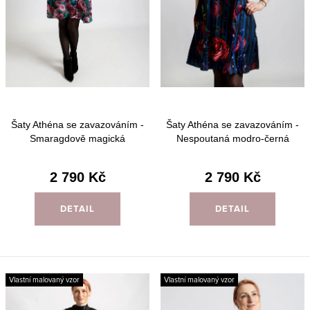
u
d
k
u
t
k
ů
t
ů
Šaty Athéna se zavazováním -
Šaty Athéna se zavazováním -
Smaragdově magická
Nespoutaná modro-černá
2 790 Kč
2 790 Kč
DETAIL
DETAIL
Vlastní malovaný vzor
Vlastní malovaný vzor