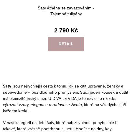
Šaty Athéna se zavazováním -
Tajemné tulipány
2 790 Kč
DETAIL
O
v
Šaty
jsou nejrychlejší cesta k tomu, jak se cítit upraveně, žensky a
l
sebevědomě – bez dlouhého přemýšlení. Stačí jeden kousek a outfit
má okamžitě jasný směr. U DIVA La VIDA je to navíc i o náladě:
á
výrazné vzory, elegance a radost ze života
, které na vás dýchají při
d
každém kroku.
a
c
V naší kategorii najdete šaty, které nabízí volnost pohybu, ale i
takové, které krásně podtrhnou siluetu. Hodí se na dny, kdy
í