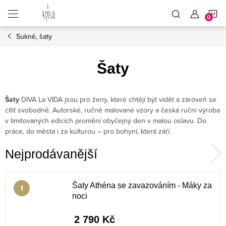
Přejít
N
na
obsah
Sukně, šaty
K
Šaty
Šaty
DIVA La VIDA jsou pro ženy, které chtějí být vidět a zároveň se
cítit svobodně. Autorské, ručně malované vzory a česká ruční výroba
v limitovaných edicích promění obyčejný den v malou oslavu. Do
práce, do města i za kulturou – pro bohyni, která září.
Nejprodávanější
Šaty Athéna se zavazováním - Máky za
noci
2 790 Kč