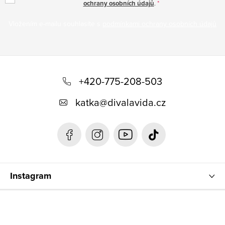
ochrany osobních údajů
.
Vložením e-mailu souhlasíte s
podmínkami ochrany osobních údajů
Z
á
+420-775-208-503
p
katka
@
divalavida.cz
a
t
í
Instagram