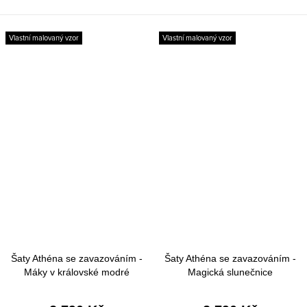
Vlastní malovaný vzor
Vlastní malovaný vzor
Šaty Athéna se zavazováním -
Šaty Athéna se zavazováním -
Máky v královské modré
Magická slunečnice