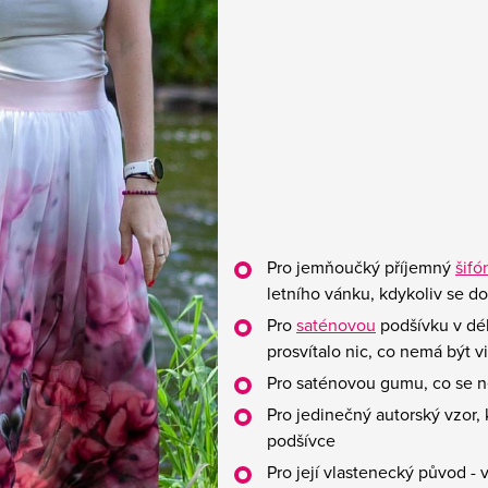
Pro jemňoučký příjemný
šifó
letního vánku, kdykoliv se d
Pro
saténovou
podšívku v dél
prosvítalo nic, co nemá být v
Pro saténovou gumu, co se ne
Pro jedinečný autorský vzor, 
podšívce
Pro její vlastenecký původ - 