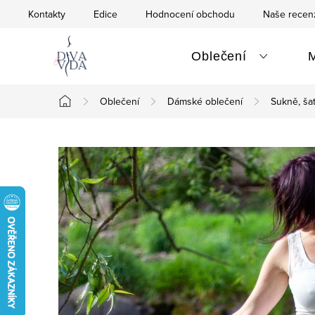
Přejít
Kontakty
Edice
Hodnocení obchodu
Naše recen
na
obsah
Oblečení
Oblečení
Dámské oblečení
Sukně, ša
Domů