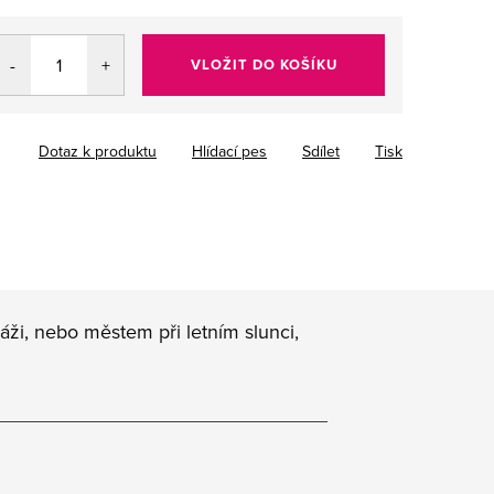
VLOŽIT DO KOŠÍKU
Dotaz k produktu
Hlídací pes
Sdílet
Tisk
áži, nebo městem při letním slunci,