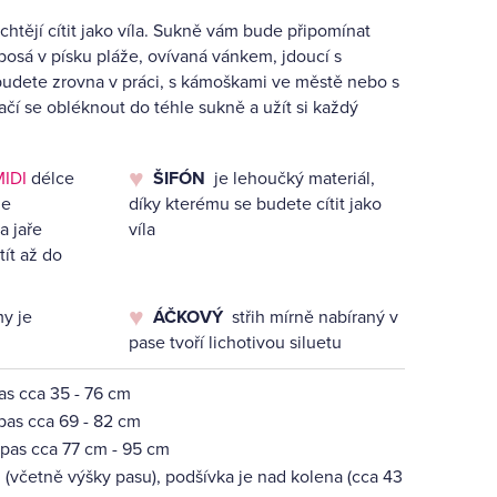
chtějí cítit jako víla. Sukně vám bude připomínat
 bosá v písku pláže, ovívaná vánkem, jdoucí s
ž budete zrovna v práci, s kámoškami ve městě nebo s
čí se obléknout do téhle sukně a užít si každý
IDI
délce
ŠIFÓN
je lehoučký materiál,
je
díky kterému se budete cítit jako
a jaře
víla
ít až do
y je
ÁČKOVÝ
střih mírně nabíraný v
pase tvoří lichotivou siluetu
pas cca 35 - 76 cm
 pas cca 69 - 82 cm
 pas cca 77 cm - 95 cm
(včetně výšky pasu), podšívka je nad kolena (cca 43