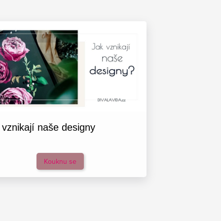
 vznikají naše designy
Kouknu se