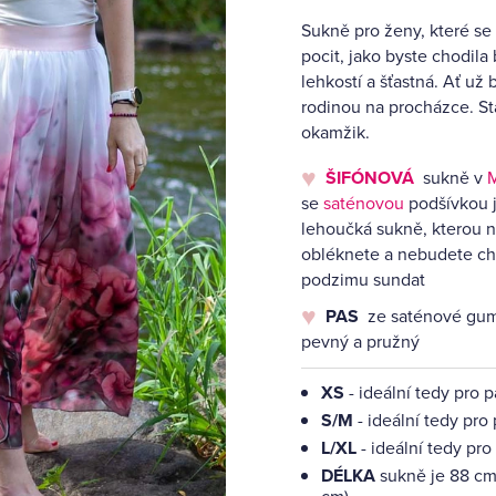
Sukně pro ženy, které se 
pocit, jako byste chodila
lehkostí a šťastná. Ať u
rodinou na procházce. Sta
okamžik.
ŠIFÓNOVÁ
sukně v
M
se
saténovou
podšívkou 
lehoučká sukně, kterou n
obléknete a nebudete cht
podzimu sundat
PAS
ze saténové gum
pevný a pružný
XS
- ideální tedy pro 
S/M
- ideální tedy pro
L/XL
- ideální tedy pro
DÉLKA
sukně je 88 cm 
cm)