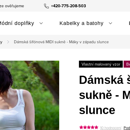
ze ověřujeme
+420-775-208-503
Módní doplňky
Kabelky a batohy
ty
Dámská šifónová MIDI sukně - Máky v západu slunce
Vlastní malovaný vzor
Be
Dámská š
sukně - 
slunce
10 hodnocení
Pod