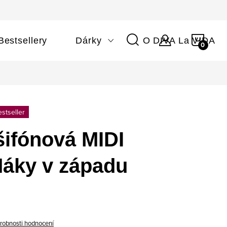
NÁKU
Bestsellery
Dárky
O DIVA La VIDA
KOŠÍ
stseller
ifónová MIDI
Máky v západu
robnosti hodnocení