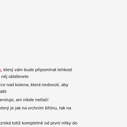
n
, který vám bude připomínat lehkost
o něj obléknete
ce nad kolena, která nedovolí, aby
idět
roluje, ani nikde netlačí
který je jak na vrchním šifónu, tak na
vzniká totiž kompletně od první nitky do