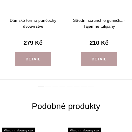
Dámské termo punčochy
Střední scrunchie gumička -
dvouvrstvé
Tajemné tulipány
279 Kč
210 Kč
DETAIL
DETAIL
Vlastní malovaný vzor
Vlastní malovaný vzor