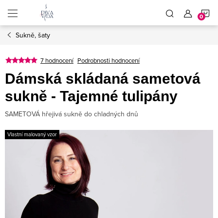
Přejít
N
na
obsah
Sukně, šaty
K
7 hodnocení
Podrobnosti hodnocení
Dámská skládaná sametová
sukně - Tajemné tulipány
SAMETOVÁ hřejivá sukně do chladných dnů
Vlastní malovaný vzor