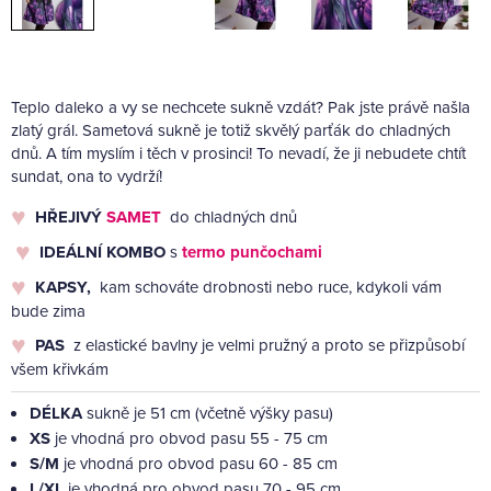
Teplo daleko a vy se nechcete sukně vzdát? Pak jste právě našla
zlatý grál. Sametová sukně je totiž skvělý parťák do chladných
dnů. A tím myslím i těch v prosinci! To nevadí, že ji nebudete chtít
sundat, ona to vydrží!
HŘEJIVÝ
SAMET
do chladných dnů
IDEÁLNÍ KOMBO
s
termo punčochami
KAPSY,
kam schováte drobnosti nebo ruce, kdykoli vám
bude zima
PAS
z elastické bavlny je velmi pružný a proto se přizpůsobí
všem křivkám
DÉLKA
sukně je 51 cm (včetně výšky pasu)
XS
je vhodná pro obvod pasu 55 - 75 cm
S/M
je vhodná pro obvod pasu 60 - 85 cm
L/XL
je vhodná pro obvod pasu 70 - 95 cm