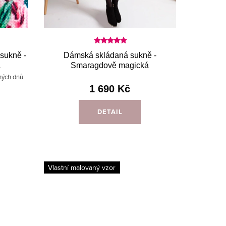
sukně -
Dámská skládaná sukně -
á
Smaragdově magická
ných dnů
1 690 Kč
DETAIL
Vlastní malovaný vzor