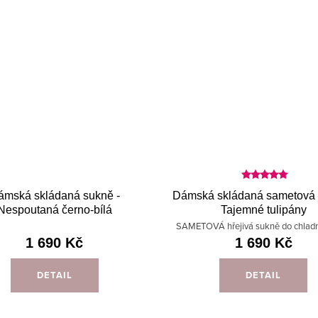
ámská skládaná sukně -
Dámská skládaná sametová 
Nespoutaná černo-bílá
Tajemné tulipány
SAMETOVÁ hřejivá sukně do chlad
1 690 Kč
1 690 Kč
DETAIL
DETAIL