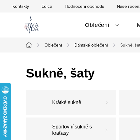
Přejít
Kontakty
Edice
Hodnocení obchodu
Naše recen
na
obsah
Oblečení
Oblečení
Dámské oblečení
Sukně, ša
Domů
Sukně, šaty
Krátké sukně
Sportovní sukně s
kraťasy