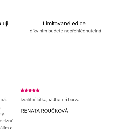
luji
Limitované edice
I díky nim budete nepřehlédnutelná
ná.
kvalitní látka,nádherná barva
,
RENATA ROUČKOVÁ
ky.
recizně
álím a