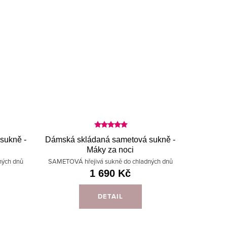
sukně -
Dámská skládaná sametová sukně -
Máky za noci
ných dnů
SAMETOVÁ hřejivá sukně do chladných dnů
1 690 Kč
DETAIL