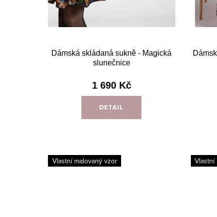
t
u
ů
k
t
Dámská skládaná sukně - Magická
Dámsk
slunečnice
ů
1 690 Kč
DETAIL
Vlastní malovaný vzor
Vlastní