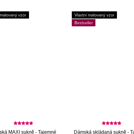
 malovaný vzor
Vlastní malovaný vzor
Bestseller
ká MAXI sukně - Tajemné
Dámská skládaná sukně - T