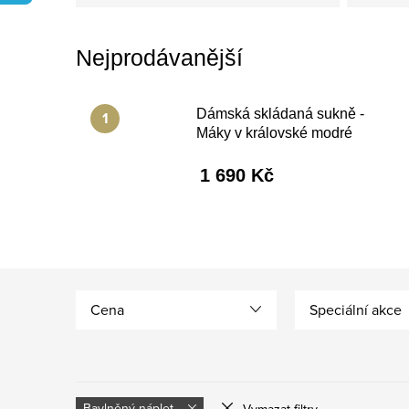
Nejprodávanější
Dámská skládaná sukně -
Máky v královské modré
1 690 Kč
Cena
Speciální akce
Bavlněný náplet
Vymazat filtry