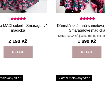
á MAXI sukně - Smaragdově
Dámská skládaná sametová 
magická
Smaragdově magick
SAMETOVÁ hřejivá sukně do chlad
2 190 Kč
1 690 Kč
DETAIL
DETAIL
 malovaný vzor
Vlastní malovaný vzor