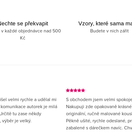
echte se překvapit
Vzory, které sama ma
 v každé objednávce nad 500
Budete v nich zářit
Kč
išel velmi rychle a udělal mi
S obchodem jsem velmi spokoje
 I komunikace autorek je milá
Nakupuji zde opakovaně krásné
Určitě tu zase někdy
originální, ručně malované kous
 výběr je velký.
Pěkně ušité, rychle odeslané, p
zabalené s dárečkem navíc. Chv