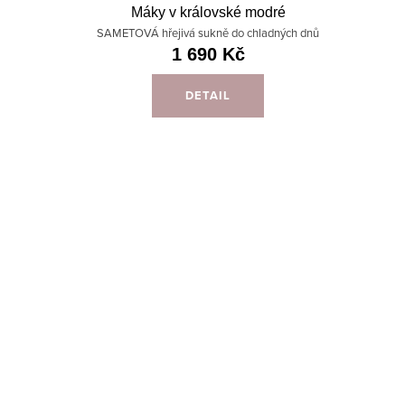
Máky v královské modré
SAMETOVÁ hřejivá sukně do chladných dnů
1 690 Kč
DETAIL
O
v
l
S
á
t
d
r
a
á