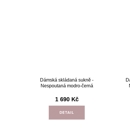
Dámská skládaná sukně -
D
Nespoutaná modro-černá
1 690 Kč
DETAIL