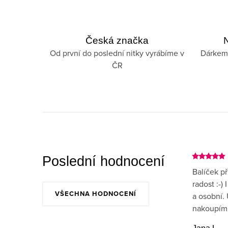
c
n
í
k
p
o
Česká značka
N
v
r
Od první do poslední nitky vyrábíme v
Dárkem
á
ČR
v
n
k
í
y
v
ý
p
Poslední hodnocení
i
Balíček př
s
radost :-)
VŠECHNA HODNOCENÍ
a osobní. 
u
nakoupím,