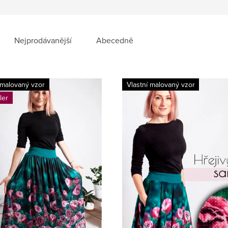
Nejprodávanější
Abecedně
 malovaný vzor
Vlastní malovaný vzor
ler