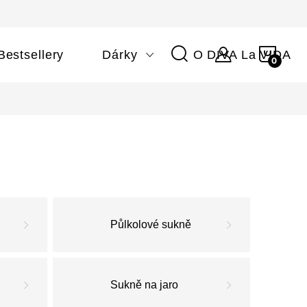
NÁKU
Bestsellery
Dárky
O DIVA La VIDA
KOŠÍ
Půlkolové sukně
Sukně na jaro