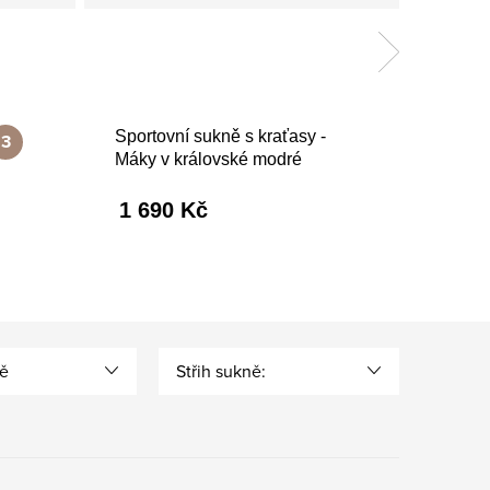
Sportovní sukně s kraťasy -
Máky v královské modré
1 690 Kč
ě
Střih sukně: