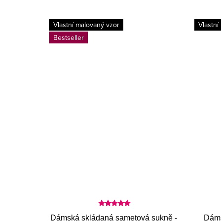
Vlastní malovaný vzor
Vlastní
Bestseller
Dámská skládaná sametová sukně -
Dáms