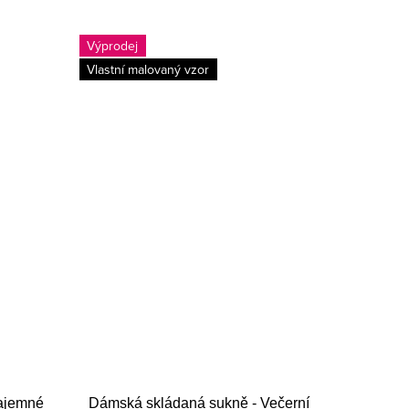
Výprodej
Vlastní malovaný vzor
ajemné
Dámská skládaná sukně - Večerní